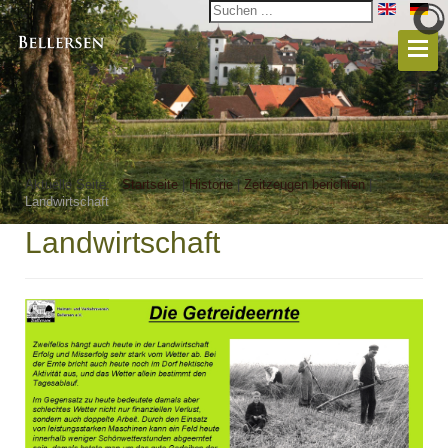
Aktuelle Seite:
Startseite
|
Historie
|
Zeitzeugen berichten
|
Landwirtschaft
Landwirtschaft