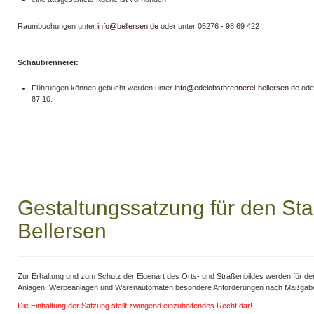
Raumbuchungen unter
info@bellersen.de
oder unter 05276 - 98 69 422
Schaubrennerei:
Führungen können gebucht werden unter
info@edelobstbrennerei-bellersen.de
ode
87 10.
Gestaltungssatzung für den Sta
Bellersen
Zur Erhaltung und zum Schutz der Eigenart des Orts- und Straßenbildes werden für den
Anlagen, Werbeanlagen und Warenautomaten besondere Anforderungen nach Maßgabe 
Die Einhaltung der Satzung stellt zwingend einzuhaltendes Recht dar!