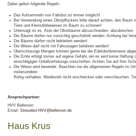
Dabei gelten folgende Regeln:
Das Aufsammeln von Fallobst ist immer möglich!
Bei Verwendung eines Obstpflückers bitte darauf achten, den Baum n
Tiere und Kleinstlebewesen im Baum zu schonen!
Untersagt ist es, Äste der Obstbäume abzuschneiden, abzubrechen.
Die Bäume dürfen nur vorsichtig geschüttelt werden. Achtung bei her
Die Bäume dürfen nicht beklettert werden!
Die Wiese darf nicht mit Fahrzeugen befahren werden!
Überschüssige Mengen können gerne bei der Edelobstbrennerei abg
Die Ernte erfolgt immer auf eigene Gefahr, ein es wird keine Haftun
einschlägigen Unfallverhütungs-vorschriften. Achten Sie auf Ihre Siche
Die Wiese wird beweidet. Beachten sie die allgemeinen Regeln im Um
insbesondere:
Ruhig verhalten. Weidevieh nicht erschrecken oder verscheuchen. To
Ansprechpartner:
HVV Bellersen
Email:
Streuobst-HVV@bellersen.de
Haus Krus