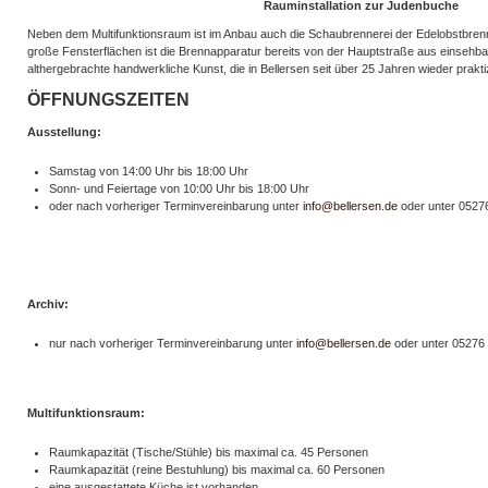
Rauminstallation zur Judenbuche
Neben dem Multifunktionsraum ist im Anbau auch die Schaubrennerei der Edelobstbrenn
große Fensterflächen ist die Brennapparatur bereits von der Hauptstraße aus einsehba
althergebrachte handwerkliche Kunst, die in Bellersen seit über 25 Jahren wieder praktiz
ÖFFNUNGSZEITEN
Ausstellung:
Samstag von 14:00 Uhr bis 18:00 Uhr
Sonn- und Feiertage von 10:00 Uhr bis 18:00 Uhr
oder nach vorheriger Terminvereinbarung unter
info@bellersen.de
oder unter 05276
Archiv:
nur nach vorheriger Terminvereinbarung unter
info@bellersen.de
oder unter 05276 
Multifunktionsraum:
Raumkapazität (Tische/Stühle) bis maximal ca. 45 Personen
Raumkapazität (reine Bestuhlung) bis maximal ca. 60 Personen
eine ausgestattete Küche ist vorhanden