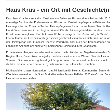
Haus Krus - ein Ort mit Geschichte(n
Das Haus Krus liegt zentral im Ortskern von Bellersen. Bis zu seinem Tod im Jahr 2018 
ehemalige Archivar der Kreisverwaltung Höxter und Ortsheimatpfleger von Bellersen h
Heimatgeschichte. Er war in Sachen Heimatpflege eine Instanz – auch weit über die G
Horst-Dieter Krus war in der Region präsent: Ob als Heimatsgebietsleiter für das Hochst
Kreiskommission „Unser Dorf hat Zukunft“, Mitherausgeber der Zeitschrift „Die Warte“,
Fachaufsätze, als Ortsheimatpfleger seines geliebten Heimatdorfes Bellersen und in vi
der Heimatpflege und -kunde im Hochstift Paderborn. Aber auch beruflich bestanden dur
zahlreiche Anknüpfungspunkte zur heimischen Region und ihrer Geschichte.
Er hatte ein umfangreiches Wissen über nahezu alle historischen Begebenheiten des D
Region. Horst-Dieter Krus hatte jedoch nicht nur ein immenses Wissen über die Heimat, 
Sammler. Sein Wohnhaus gab und gibt Zeugnis davon. So entstand nach seinem viel zu
die Idee, diesen Schatz zu sichern, zu bewahren und öffentlich zu machen.
Mit finanzieller Unterstützung durch das Ministerium für Heimat, Kommunales, Bau und
Westfalen sowie durch die Stadt Brakel ist in den Jahren 2020 bis 2023 ein Ort der Be
Heimatkunde entstanden.