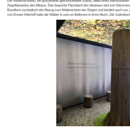
Der moderne Anbau, ein größtenteils glasverkleideter Kubus, bildet einen interessanten
Ziegelbauweise des Altbaus. Das begrünte Flachdach des Neubaus wird von hölzernen 
Rundform symbolisch den Bezug zum Waldreichtum der Region und letztlich auch zur J
von Droste-Hülshoff hatte die Wälder in und um Bellersen in ihrem Buch „Die Judenbuc