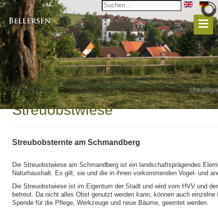
Aktuelle Seite:
Startseite
|
Vereine
|
Oberwälder Blaskapelle
|
Uncategor
Streuobstwiese
Streubobsternte am Schmandberg
Die Streuobstwiese am Schmandberg ist ein landschaftsprägendes Elem
Naturhaushalt. Es gilt, sie und die in ihnen vorkommenden Vogel- und an
Die Streuobstwiese ist im Eigentum der Stadt und wird vom HVV und der
betreut. Da nicht alles Obst genutzt werden kann, können auch einzelne
Spende für die Pflege, Werkzeuge und neue Bäume, geerntet werden.